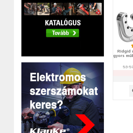
Ridgid
gyors mű
53 5