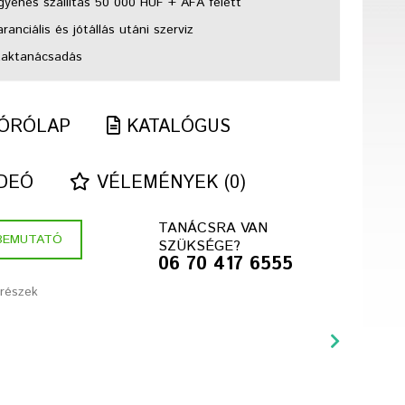
gyenes szállítás 50 000 HUF + ÁFA felett
anciális és jótállás utáni szerviz
aktanácsadás
ÓRÓLAP
KATALÓGUS
DEÓ
VÉLEMÉNYEK (0)
TANÁCSRA VAN
BEMUTATÓ
SZÜKSÉGE?
06 70 417 6555
trészek