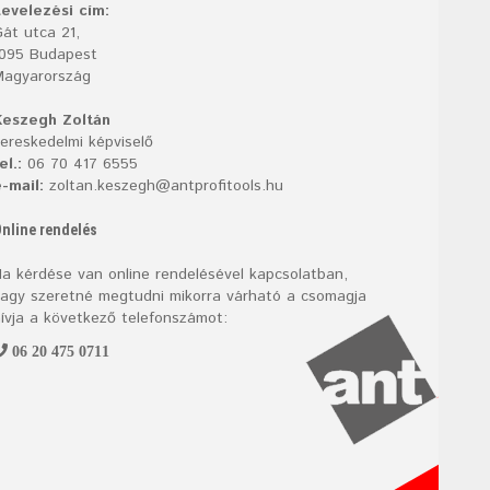
evelezési cím:
át utca 21,
1095 Budapest
Magyarország
Keszegh Zoltán
ereskedelmi képviselő
el.:
06 70 417 6555
-mail:
zoltan.keszegh@antprofitools.hu
nline rendelés
a kérdése van online rendelésével kapcsolatban,
agy szeretné megtudni mikorra várható a csomagja
ívja a következő telefonszámot:
06 20 475 0711