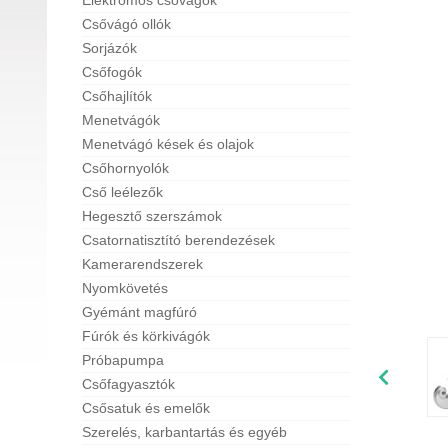
Elektromos csővágók
Csővágó ollók
Sorjázók
Csőfogók
Csőhajlítók
Menetvágók
Menetvágó kések és olajok
Csőhornyolók
Cső leélezők
Hegesztő szerszámok
Csatornatisztító berendezések
Kamerarendszerek
Nyomkövetés
Gyémánt magfúró
Fúrók és körkivágók
Próbapumpa
Csőfagyasztók
Csősatuk és emelők
Szerelés, karbantartás és egyéb