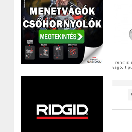
RIDGID 
vágó, típ