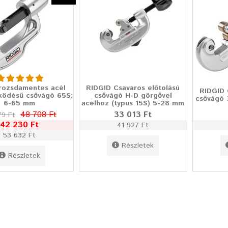
 rozsdamentes acél
RIDGID Csavaros előtolású
RIDGID 
ködésű csővágó 65S;
csővágó H-D görgővel
csővágó 
6-65 mm
acélhoz (typus 15S) 5-28 mm
48 708 Ft
33 013 Ft
79 Ft
42 230 Ft
41 927 Ft
53 632 Ft
Részletek
Részletek