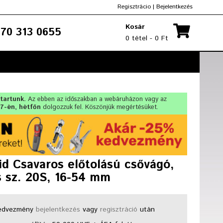
Regisztrácio
|
Bejelentkezés
Kosár
70 313 0655
0 tétel - 0 Ft
 tartunk.
Az ebben az időszakban a webáruházon vagy az
17-én, hétfőn
dolgozzuk fel. Köszönjük megértésüket.
id Csavaros előtolású csővágó,
s sz. 20S, 16-54 mm
dvezmény
bejelentkezés
vagy
regisztráció
után