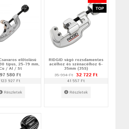
TOP
Csavaros előtolású
RIDGID vágó rozsdamentes
30 típus, 25-79 mm,
acélhoz és szénacélhoz 6-
Cu / Al / St
35mm (35S)
97 580 Ft
32 722 Ft
35 994 Ft
123 927 Ft
41 557 Ft
Részletek
Részletek