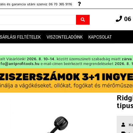
lis és garancia utáni szerviz 06 70 365 9116
06 
SÁRLÁSI FELTÉTELEK
VISZONTELADÓINK
KAPCSOLAT
telt Vásárlóink!
2026. 8. 10–14.
között üzemszüneti szabadság miatt
zárva
nfo@antprofitools.hu
e-mail-címen beérkezett megrendeléseket
2026. 8. 
Ridg
típu
Ke