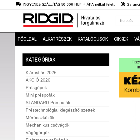
Ft
INGYENES SZÁLLÍTÁS 50 000 HUF + ÁFA nélkül felett
Garanciá
Szaktanácsadás
FŐOLDAL
ALKATRÉSZEK
KATALÓGUSOK
CIKKEK
VÁ
KATEGÓRIÁK
Tisz
i
Kiárusítás 2026
AKCIÓ 2026
Présgépek
Mini préspofák
STANDARD Préspofák
Préstechnológiai kiegészítő szettek
Mérőeszközök
Mechanikus csővágók
Vágógörgők