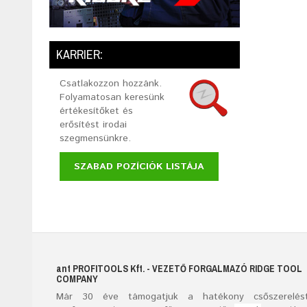
KARRIER:
Csatlakozzon hozzánk.
Folyamatosan keresünk
értékesítőket és
erősítést irodai
szegmensünkre.
SZABAD POZÍCIÓK LISTÁJA
ant
PROFITOOLS
Kft.
- VEZETŐ FORGALMAZÓ RIDGE TOOL
COMPANY
Már
30
éve támogatjuk a hatékony csőszerelést