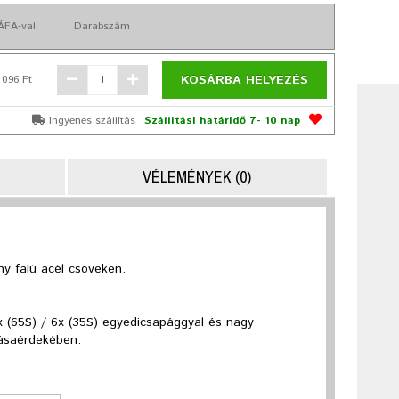
ÁFA-val
Darabszám
KOSÁRBA HELYEZÉS
 096 Ft
Ingyenes szállítás
Szállítási határidő 7- 10 nap
VÉLEMÉNYEK (0)
ny falú acél csöveken.
x (65S) / 6x (35S) egyedicsapággyal és nagy
gásaérdekében.