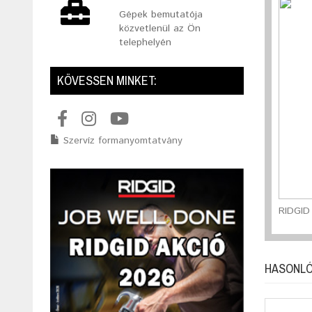
Gépek bemutatója
közvetlenül az Ön
telephelyén
KÖVESSEN MINKET:
Szervíz formanyomtatvány
RIDGID
HASONLÓ