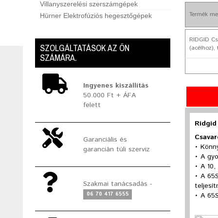
Villanyszerelési szerszámgépek
Termék me
Hürner Elektrofúziós hegesztőgépek
RIDGID Cs
SZOLGÁLTATÁSOK AZ ÖN
(acélhoz),
SZÁMÁRA.
Ingyenes kiszállítás
50.000 Ft + ÁFA
felett
Ridgid
Csavar
Garanciális és
• Könny
garancián túli szerviz
• A gy
• A 10,
• A 65S
Szakmai tanácsadás -
teljesí
06 70 417 6555
• A 65