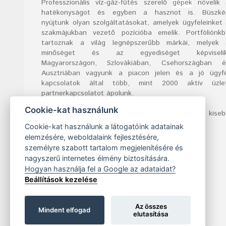
Professzionális víz-gáz-fűtés szerelő
gépek
növelik 
hatékonyságot és egyben a hasznot is. Büszké
nyújtunk olyan szolgáltatásokat, amelyek ügyfeleinket
szakmájukban vezető pozícióba emelik. Portfóliónk
tartoznak a világ legnépszerűbb márkái, melyek 
minőséget és az egyediséget képviselik
Magyarországon, Szlovákiában, Csehországban é
Ausztriában vagyunk a piacon jelen és a jó ügyfé
kapcsolatok által több, mint 2000 aktív üzlet
partnerkapcsolatot ápolunk.
Cookie-kat használunk
A mi jeligénk a következő: „Magasabb hatásfok kise
erőfeszítéssel”
Cookie-kat használunk a látogatóink adatainak
elemzésére, weboldalaink fejlesztésére,
személyre szabott tartalom megjelenítésére és
nagyszerű internetes élmény biztosítására.
Hogyan használja fel a Google az adataidat?
Beállítások kezelése
Az összes
Mindent elfogad
elutasítása