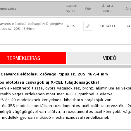
Termék
Ár ÁFA
gnevezése
Kép
Ár 
típusa
nélkül
avaros előtolású csővágó H-D görgővel
32935
58 343 Ft
74
 típus sz. 20S; 16-54mm
TERMÉKLEÍRÁS
VIDEÓ
 Csavaros előtolású csővágó, típus sz. 20S, 16-54 mm
os előtolású csővágók új X-CEL tulajdonságokkal
en elkészíthető tiszta, gyors vágások réz, bronz, alumínium és véko
orsabb vágás érdekében most már X-CEL gombbal is ellátva.
 15 és 20 modelleknek kényelmes, kihajtható sorjázójuk van.
 és 35S modellt speciálisan rozsdamentes acél csőhöz tervezték. 12
tményű vágógörgővel van ellátva, a rozsdamentes acél könnyebb vá
S modellek gyorsan működő mechanizmussal rendelkeznek