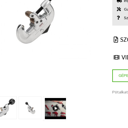
In
Gar
Sz
SZ
VI
GÉP
Pótalka