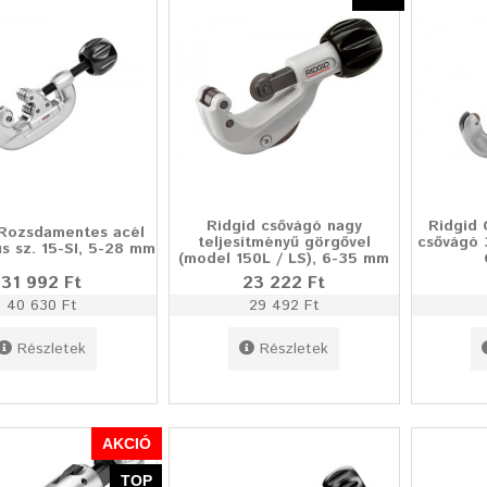
Ridgid csővágó nagy
Ridgid 
Rozsdamentes acél
teljesítményű görgővel
csővágó 
us sz. 15-SI, 5-28 mm
(model 150L / LS), 6-35 mm
31 992 Ft
23 222 Ft
40 630 Ft
29 492 Ft
Részletek
Részletek
AKCIÓ
TOP