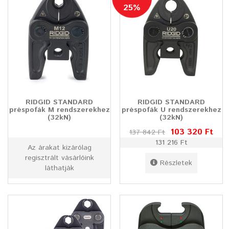
25%
RIDGID STANDARD
RIDGID STANDARD
préspofák M rendszerekhez
préspofák U rendszerekhez
(32kN)
(32kN)
103 320 Ft
137 842 Ft
131 216 Ft
Az árakat kizárólag
regisztrált vásárlóink
Részletek
láthatják