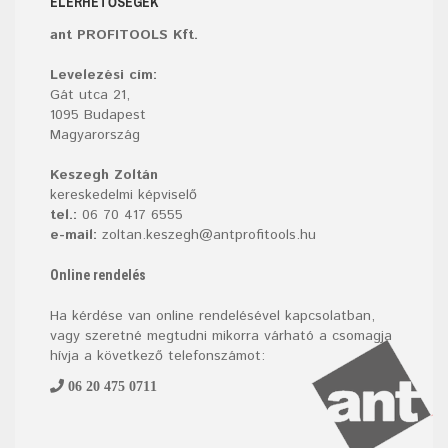
ELÉRHETŐSÉGEK
ant PROFITOOLS Kft.
Levelezési cím:
Gát utca 21,
1095 Budapest
Magyarország
Keszegh Zoltán
kereskedelmi képviselő
tel.:
06 70 417 6555
e-mail:
zoltan.keszegh@antprofitools.hu
Online rendelés
Ha kérdése van online rendelésével kapcsolatban,
vagy szeretné megtudni mikorra várható a csomagja
hívja a következő telefonszámot:
06 20 475 0711