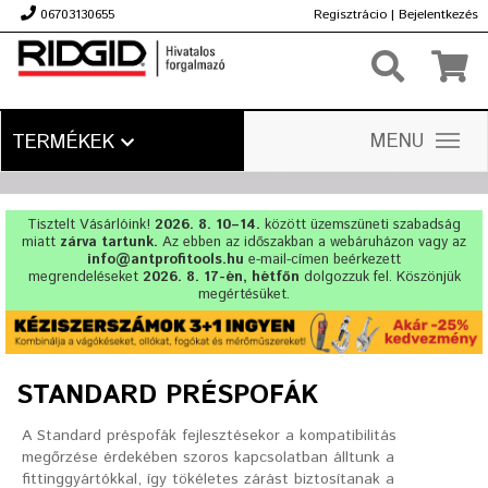
06703130655
Regisztrácio
|
Bejelentkezés
Ft
MENU
TERMÉKEK
Tisztelt Vásárlóink!
2026. 8. 10–14.
között üzemszüneti szabadság
miatt
zárva tartunk.
Az ebben az időszakban a webáruházon vagy az
info@antprofitools.hu
e-mail-címen beérkezett
megrendeléseket
2026. 8. 17-én, hétfőn
dolgozzuk fel. Köszönjük
megértésüket.
STANDARD PRÉSPOFÁK
A Standard préspofák fejlesztésekor a kompatibilitás
megőrzése érdekében szoros kapcsolatban álltunk a
fittinggyártókkal, így tökéletes zárást biztosítanak a