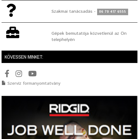
Szakmai tanácsadás -
06 70 417 6555
Gépek bemutatója közvetlenül az Ön
telephelyén
KÖVESSEN MINKET:
Szervíz formanyomtatvány