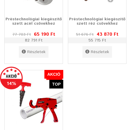
Préstechnológiai kiegészítő
Préstechnológiai kiegészítő
szett acél csövekhez
szett réz csövekhez
65 190 Ft
43 870 Ft
77 703 Ft
51 676 Ft
82 791 Ft
55 715 Ft
Részletek
Részletek
AKCIÓ
14%
TOP