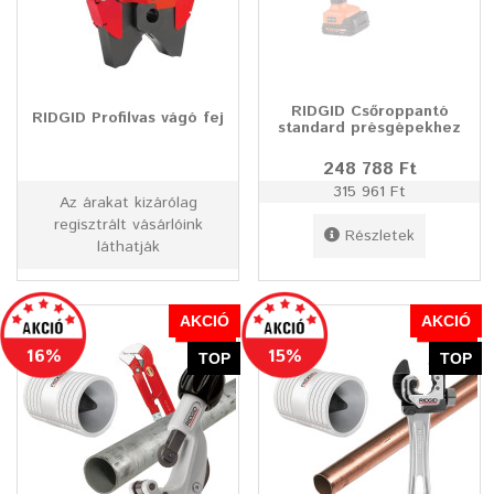
RIDGID Csőroppantó
RIDGID Profilvas vágó fej
standard présgépekhez
248 788 Ft
315 961 Ft
Az árakat kizárólag
regisztrált vásárlóink
Részletek
láthatják
AKCIÓ
AKCIÓ
16%
15%
TOP
TOP