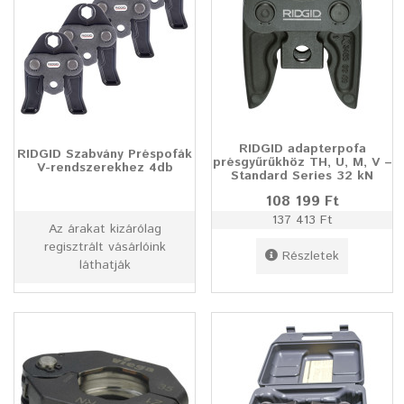
RIDGID adapterpofa
RIDGID Szabvány Préspofák
présgyűrűkhöz TH, U, M, V –
V-rendszerekhez 4db
Standard Series 32 kN
108 199 Ft
137 413 Ft
Az árakat kizárólag
regisztrált vásárlóink
Részletek
láthatják