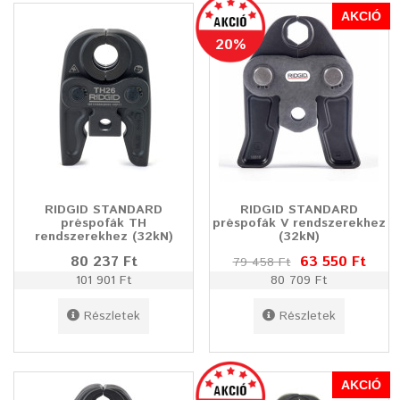
AKCIÓ
20%
RIDGID STANDARD
RIDGID STANDARD
préspofák TH
préspofák V rendszerekhez
rendszerekhez (32kN)
(32kN)
80 237 Ft
63 550 Ft
79 458 Ft
101 901 Ft
80 709 Ft
Részletek
Részletek
AKCIÓ