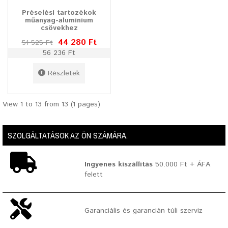
Préselési tartozékok
műanyag-alumínium
csövekhez
44 280 Ft
51 525 Ft
56 236 Ft
Részletek
View 1 to 13 from 13 (1 pages)
SZOLGÁLTATÁSOK AZ ÖN SZÁMÁRA.
Ingyenes kiszállítás
50.000 Ft + ÁFA
felett
Garanciális és garancián túli szerviz