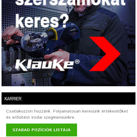
KARRIER:
Csatlakozzon hozzánk. Folyamatosan keresünk értékesítőket
és erősítést irodai szegmensünkre.
SZABAD POZÍCIÓK LISTÁJA