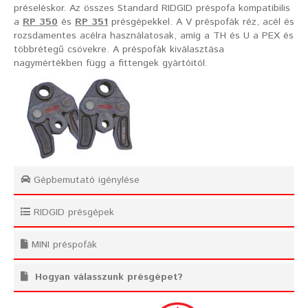
préseléskor. Az összes Standard RIDGID préspofa kompatibilis
a
RP 350
és
RP 351
présgépekkel. A V préspofák réz, acél és
rozsdamentes acélra használatosak, amíg a TH és U a PEX és
többrétegű csövekre. A préspofák kiválasztása
nagymértékben függ a fittengek gyártóitól.
Gépbemutató igénylése
RIDGID présgépek
MINI préspofák
Hogyan válasszunk présgépet?