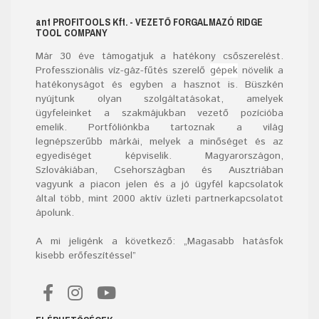
ant
PROFITOOLS
Kft.
- VEZETŐ FORGALMAZÓ RIDGE
TOOL COMPANY
Már
30
éve támogatjuk a hatékony csőszerelést.
Professzionális víz-gáz-fűtés szerelő
gépek
növelik a
hatékonyságot és egyben a hasznot is. Büszkén
nyújtunk olyan szolgáltatásokat, amelyek
ügyfeleinket a szakmájukban vezető pozícióba
emelik. Portfóliónkba tartoznak a világ
legnépszerűbb márkái, melyek a minőséget és az
egyediséget képviselik. Magyarországon,
Szlovákiában, Csehországban és Ausztriában
vagyunk a piacon jelen és a jó ügyfél kapcsolatok
által több, mint 2000 aktív üzleti partnerkapcsolatot
ápolunk.
A mi jeligénk a következő: „Magasabb hatásfok
kisebb erőfeszítéssel”