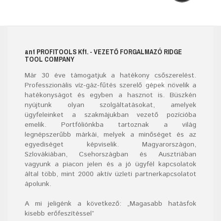
ant
PROFITOOLS
Kft.
- VEZETŐ FORGALMAZÓ RIDGE
TOOL COMPANY
Már
30
éve támogatjuk a hatékony csőszerelést.
Professzionális víz-gáz-fűtés szerelő
gépek
növelik a
hatékonyságot és egyben a hasznot is. Büszkén
nyújtunk olyan szolgáltatásokat, amelyek
ügyfeleinket a szakmájukban vezető pozícióba
emelik. Portfóliónkba tartoznak a világ
legnépszerűbb márkái, melyek a minőséget és az
egyediséget képviselik. Magyarországon,
Szlovákiában, Csehországban és Ausztriában
vagyunk a piacon jelen és a jó ügyfél kapcsolatok
által több, mint 2000 aktív üzleti partnerkapcsolatot
ápolunk.
A mi jeligénk a következő: „Magasabb hatásfok
kisebb erőfeszítéssel”