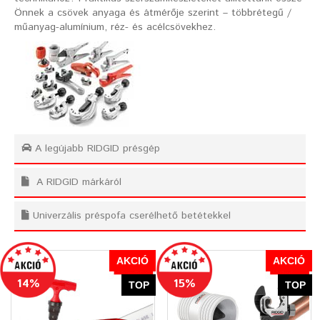
Önnek a csövek anyaga és átmérője szerint – többrétegű /
műanyag-alumínium, réz- és acélcsövekhez.
A legújabb RIDGID présgép
A RIDGID márkáról
Univerzális préspofa cserélhető betétekkel
AKCIÓ
AKCIÓ
14%
15%
TOP
TOP