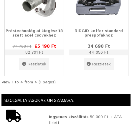
Préstechnológiai kiegészítő
RIDGID koffer standard
szett acél csövekhez
préspofákhoz
65 190 Ft
34 690 Ft
77 703 Ft
82 791 Ft
44 056 Ft
Részletek
Részletek
View 1 to 4 from 4 (1 pages)
SZOLGÁLTATÁSOK AZ ÖN SZÁMÁRA.
Ingyenes kiszállítás
50.000 Ft + ÁFA
felett