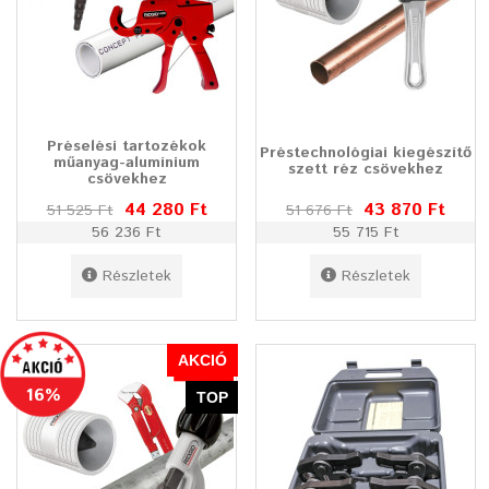
Préselési tartozékok
Préstechnológiai kiegészítő
műanyag-alumínium
szett réz csövekhez
csövekhez
44 280 Ft
43 870 Ft
51 525 Ft
51 676 Ft
56 236 Ft
55 715 Ft
Részletek
Részletek
AKCIÓ
16%
TOP