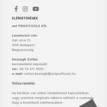
ELÉRHETŐSÉGEK
ant PROFITOOLS Kft.
Levelezési cím:
Gát utca 21,
1095 Budapest
Magyarország
Keszegh Zoltán
kereskedelmi képviselő
tel.:
06 70 417 6555
e-mail:
zoltan.keszegh@antprofitools.hu
Online rendelés
Ha kérdése van online rendelésével kapcsolatban,
vagy szeretné megtudni mikorra várható a csomagja
hívja a következő telefonszámot: