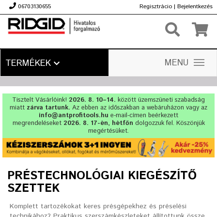
06703130655
Regisztrácio
|
Bejelentkezés
Ft
MENU
TERMÉKEK
Tisztelt Vásárlóink!
2026. 8. 10–14.
között üzemszüneti szabadság
miatt
zárva tartunk.
Az ebben az időszakban a webáruházon vagy az
info@antprofitools.hu
e-mail-címen beérkezett
megrendeléseket
2026. 8. 17-én, hétfőn
dolgozzuk fel. Köszönjük
megértésüket.
PRÉSTECHNOLÓGIAI KIEGÉSZÍTŐ
SZETTEK
Komplett tartozékokat keres présgépekhez és préselési
technikához? Praktikus szerszámkészleteket állítottunk össze