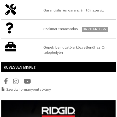
Garanciális és garancián túli szerviz
Szakmai tanácsadás -
06 70 417 6555
Gépek bemutatója közvetlenül az Ön
telephelyén
KÖVESSEN MINKET:
Szervíz formanyomtatvány