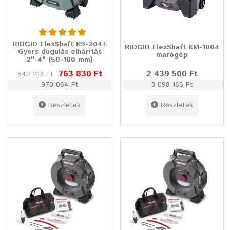
RIDGID FlexShaft K9-204+
RIDGID FlexShaft KM-1004
Gyors dugulás elhárítás
marógép
2"-4" (50-100 mm)
763 830 Ft
2 439 500 Ft
840 213 Ft
970 064 Ft
3 098 165 Ft
Részletek
Részletek