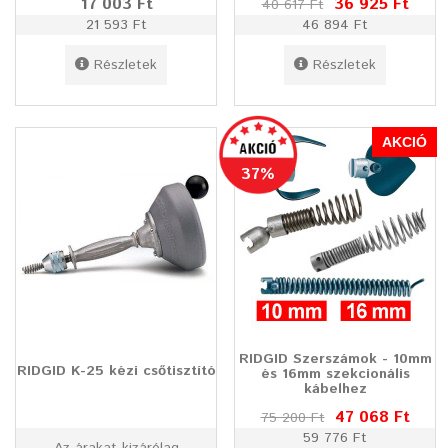
17 003 Ft
36 925 Ft
40 617 Ft
21 593 Ft
46 894 Ft
Részletek
Részletek
AKCIÓ
37%
RIDGID Szerszámok - 10mm
RIDGID K-25 kézi csőtisztító
és 16mm szekcionális
kábelhez
47 068 Ft
75 200 Ft
59 776 Ft