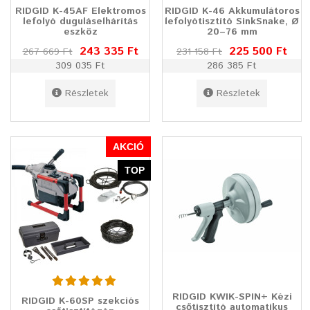
RIDGID K-45AF Elektromos
RIDGID K-46 Akkumulátoros
lefolyó duguláselhárítás
lefolyótisztító SinkSnake, Ø
eszköz
20–76 mm
243 335 Ft
225 500 Ft
267 669 Ft
231 158 Ft
309 035 Ft
286 385 Ft
Részletek
Részletek
AKCIÓ
TOP
RIDGID KWIK-SPIN+ Kézi
RIDGID K-60SP szekciós
csőtisztító automatikus