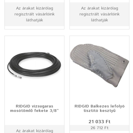
Az árakat kizárólag
Az árakat kizárólag
regisztrált vásárlóink
regisztrált vásárlóink
láthatják
láthatják
RIDGID vízsugaras
RIDGID Balkezes lefolyó
mosótömlő fekete 3/8“
tisztító kesztyű
21 033 Ft
26 712 Ft
Az árakat kizárólag