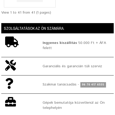
View 1 to 41 from 41 (1 pages)
SZOLGÁLTATÁSOK AZ ÖN SZÁMÁRA.
Ingyenes kiszállítás
50.000 Ft + ÁFA
felett
Garanciális és garancián túli szerviz
Szakmai tanácsadás -
06 70 417 6555
Gépek bemutatója közvetlenül az Ön
telephelyén