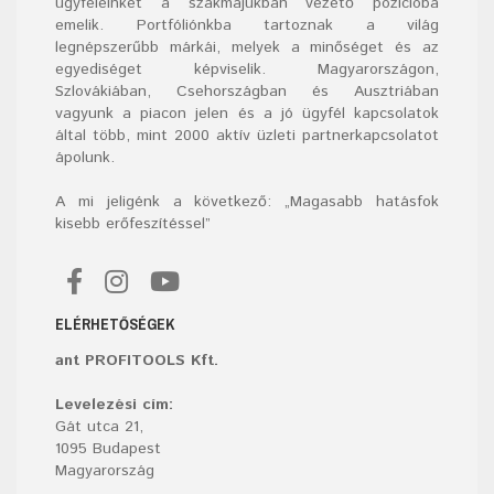
ügyfeleinket a szakmájukban vezető pozícióba
emelik. Portfóliónkba tartoznak a világ
legnépszerűbb márkái, melyek a minőséget és az
egyediséget képviselik. Magyarországon,
Szlovákiában, Csehországban és Ausztriában
vagyunk a piacon jelen és a jó ügyfél kapcsolatok
által több, mint 2000 aktív üzleti partnerkapcsolatot
ápolunk.
A mi jeligénk a következő: „Magasabb hatásfok
kisebb erőfeszítéssel”
ELÉRHETŐSÉGEK
ant PROFITOOLS Kft.
Levelezési cím:
Gát utca 21,
1095 Budapest
Magyarország