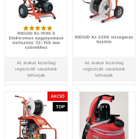
RIDGID KJ-1590 II
RIDGID KJ-2200 vízsugaras
Elektromos nagynyomású
tisztító
víztisztító 32–150 mm
csövekhez
Az árakat kizárólag
Az árakat kizárólag
regisztrált vásárlóink
regisztrált vásárlóink
láthatják
láthatják
AKCIÓ
TOP