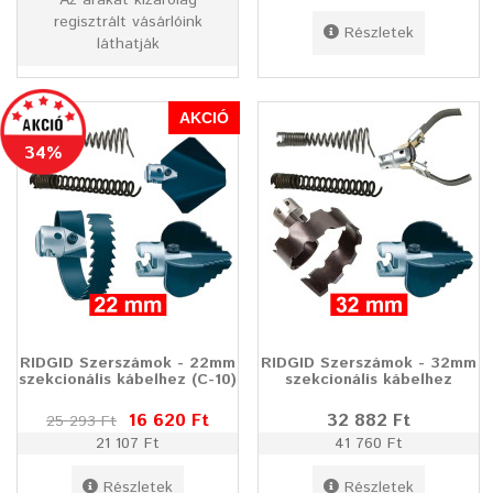
Az árakat kizárólag
regisztrált vásárlóink
Részletek
láthatják
AKCIÓ
34%
RIDGID Szerszámok - 22mm
RIDGID Szerszámok - 32mm
szekcionális kábelhez (C-10)
szekcionális kábelhez
16 620 Ft
32 882 Ft
25 293 Ft
21 107 Ft
41 760 Ft
Részletek
Részletek