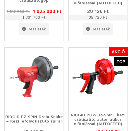
csőtisztítógép
előtolással (AUTOFEED)
1 025 000 Ft
28 126 Ft
1 127 500 Ft
1 301 750 Ft
35 720 Ft
Részletek
Részletek
AKCIÓ
TOP
RIDGID POWER-Spin+ kézi
RIDGID EZ SPIN Drain Snake
csőtisztító automatikus
– Kézi lefolyótisztító spirál
előtolással (AUTOFEED)