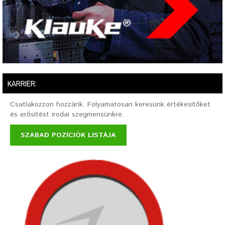
KARRIER:
Csatlakozzon hozzánk. Folyamatosan keresünk értékesítőket
és erősítést irodai szegmensünkre.
SZABAD POZÍCIÓK LISTÁJA