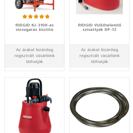
RIDGID KJ-3100-as
RIDGID Vízkőtelenítő
vízsugaras tisztító
szivattyúk DP-13
Az árakat kizárólag
Az árakat kizárólag
regisztrált vásárlóink
regisztrált vásárlóink
láthatják
láthatják