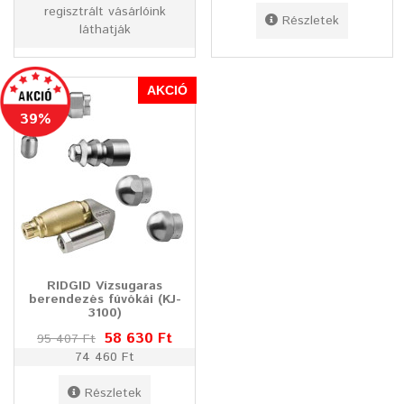
regisztrált vásárlóink
Részletek
láthatják
AKCIÓ
39%
RIDGID Vízsugaras
berendezés fúvókái (KJ-
3100)
58 630 Ft
95 407 Ft
74 460 Ft
Részletek