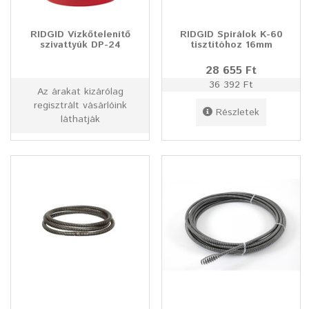
RIDGID Vízkőtelenítő
RIDGID Spirálok K-60
szivattyúk DP-24
tisztítóhoz 16mm
28 655 Ft
36 392 Ft
Az árakat kizárólag
regisztrált vásárlóink
Részletek
láthatják