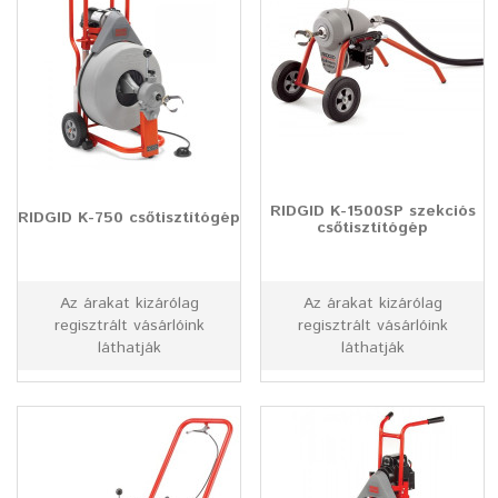
RIDGID K-1500SP szekciós
RIDGID K-750 csőtisztítógép
csőtisztítógép
Az árakat kizárólag
Az árakat kizárólag
regisztrált vásárlóink
regisztrált vásárlóink
láthatják
láthatják