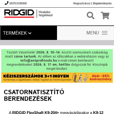
06703130655
Regisztrácio
|
Bejelentkezés
Ft
MENU
TERMÉKEK
Tisztelt Vásárlóink!
2026. 8. 10–14.
között üzemszüneti szabadság
miatt
zárva tartunk.
Az ebben az időszakban a webáruházon vagy az
info@antprofitools.hu
e-mail-címen beérkezett
megrendeléseket
2026. 8. 17-én, hétfőn
dolgozzuk fel. Köszönjük
megértésüket.
CSATORNATISZTÍTÓ
BERENDEZÉSEK
A
RIDGID FlexShaft K9-204+
megvásárlásakor a
K9-12