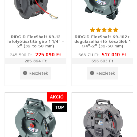
RIDGID FlexShaft K9-12
RIDGID FlexShaft K9-102+
lefolyótisztító gép 1 1/4" -
duguláselhárító készülék 1
2" (32 to 50 mm)
1/4"-2" (32-50 mm)
225 090 Ft
517 010 Ft
245 590 Ft
568 711 Ft
285 864 Ft
656 603 Ft
Részletek
Részletek
AKCIÓ
TOP