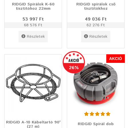
RIDGID Spirálok K-60
RIDGID spirálok cső
tisztítóhoz 22mm
tisztítókhoz
53 997 Ft
49 036 Ft
68 576 Ft
62 276 Ft
Részletek
Részletek
AKCIÓ
26%
RIDGID A-10 Kábeltartó 90'
RIDGID Spirál dob
(27 m)