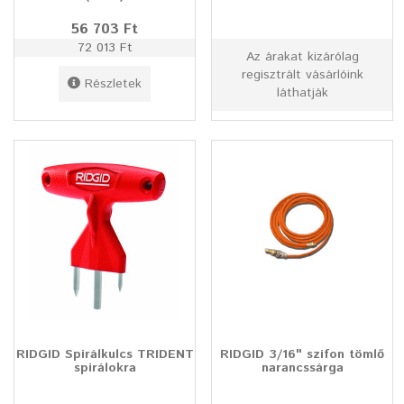
56 703 Ft
72 013 Ft
Az árakat kizárólag
regisztrált vásárlóink
Részletek
láthatják
RIDGID Spirálkulcs TRIDENT
RIDGID 3/16" szifon tömlő
spirálokra
narancssárga