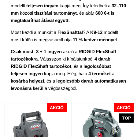
modellt
teljesen ingyen
kapja meg. Így lefedheti a
32–110
mm
közötti
tisztítási tartományt
, és akár
600 €-t is
megtakaríthat áfával együtt
.
Most kezdi a munkát a
FlexShafttal
? A
K9-12
modellt
most külön is megvásárolhatja
11 % kedvezménnyel
.
Csak most:
3 + 1 ingyen
akció a
RIDGID FlexShaft
tartozékokra
. Válasszon ki kínálatunkból
4 darab
RIDGID FlexShaft tartozékot
, és a
legolcsóbbat
teljesen ingyen
kapja meg. Elég, ha a
4 terméket
a
kosárba helyezi
, és a
legolcsóbb darab automatikusan
levonásra kerül
a végösszegből.
AKCIÓ
AKCIÓ
TOP