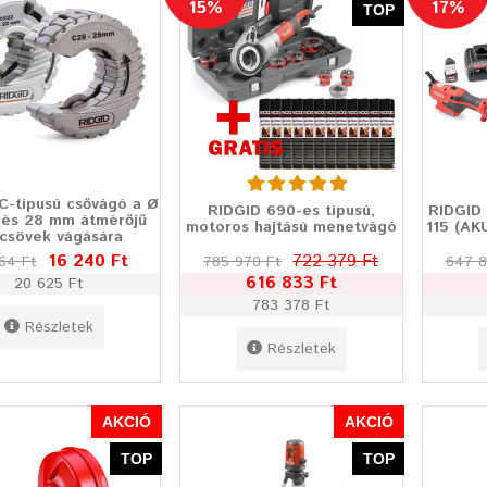
15%
17%
TOP
C-típusú csővágó a Ø
RIDGID 690-es típusú,
RIDGID
 és 28 mm átmérőjű
motoros hajtású menetvágó
115 (AK
csövek vágására
16 240 Ft
722 379 Ft
64 Ft
785 970 Ft
647 8
616 833 Ft
20 625 Ft
783 378 Ft
Részletek
Részletek
AKCIÓ
AKCIÓ
TOP
TOP