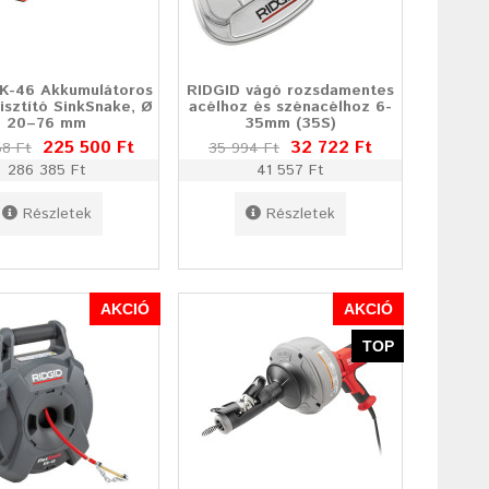
K-46 Akkumulátoros
RIDGID vágó rozsdamentes
tisztító SinkSnake, Ø
acélhoz és szénacélhoz 6-
20–76 mm
35mm (35S)
225 500 Ft
32 722 Ft
58 Ft
35 994 Ft
286 385 Ft
41 557 Ft
Részletek
Részletek
AKCIÓ
AKCIÓ
TOP