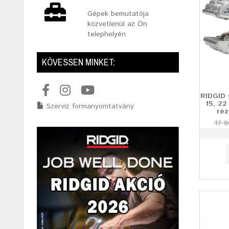
Gépek bemutatója
közvetlenül az Ön
telephelyén
KÖVESSEN MINKET:
RIDGID 
15, 22
Szervíz formanyomtatvány
réz
17 8