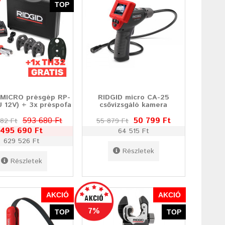
TOP
 MICRO présgép RP-
RIDGID micro CA-25
U 12V) + 3x préspofa
csővizsgáló kamera
593 680 Ft
50 799 Ft
82 Ft
55 879 Ft
495 690 Ft
64 515 Ft
629 526 Ft
Részletek
Részletek
AKCIÓ
AKCIÓ
7%
TOP
TOP