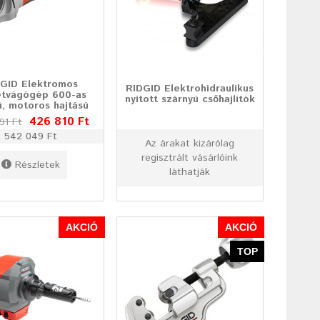
GID Elektromos
RIDGID Elektrohidraulikus
tvágógép 600-as
nyitott szárnyú csőhajlítók
ú, motoros hajtású
426 810 Ft
91 Ft
542 049 Ft
Az árakat kizárólag
regisztrált vásárlóink
Részletek
láthatják
AKCIÓ
AKCIÓ
TOP