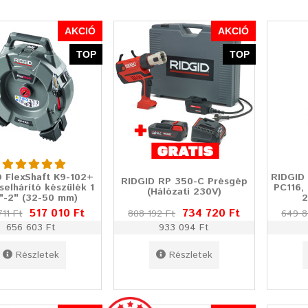
AKCIÓ
AKCIÓ
TOP
TOP
 FlexShaft K9-102+
RIDGID
RIDGID RP 350-C Présgép
selhárító készülék 1
PC116,
(Hálózati 230V)
"-2" (32-50 mm)
2
517 010 Ft
734 720 Ft
11 Ft
808 192 Ft
649 8
656 603 Ft
933 094 Ft
Részletek
Részletek