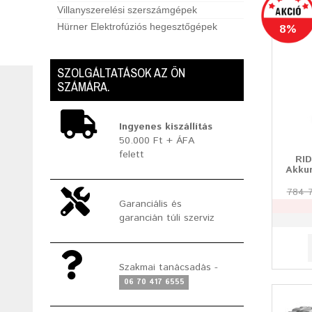
Villanyszerelési szerszámgépek
Hürner Elektrofúziós hegesztőgépek
8%
SZOLGÁLTATÁSOK AZ ÖN
SZÁMÁRA.
Ingyenes kiszállítás
50.000 Ft + ÁFA
felett
RID
Akku
784 
Garanciális és
garancián túli szerviz
Szakmai tanácsadás -
06 70 417 6555