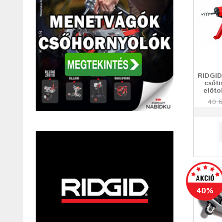
RIDGID
csőti
előto
40 6
40%