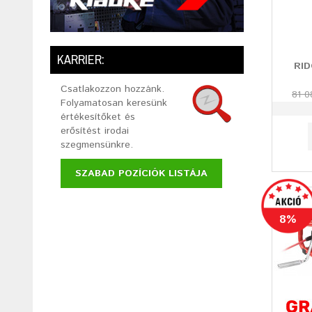
KARRIER:
RID
Csatlakozzon hozzánk.
81 0
Folyamatosan keresünk
értékesítőket és
erősítést irodai
szegmensünkre.
SZABAD POZÍCIÓK LISTÁJA
8%