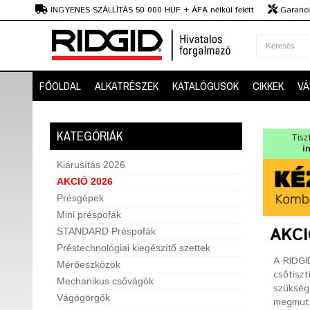
Ft
INGYENES SZÁLLÍTÁS 50 000 HUF + ÁFA nélkül felett
Garanciá
Szaktanácsadás
FŐOLDAL
ALKATRÉSZEK
KATALÓGUSOK
CIKKEK
VÁ
KATEGÓRIÁK
Tisz
i
Kiárusítás 2026
AKCIÓ 2026
Présgépek
Mini préspofák
AKCI
STANDARD Préspofák
Préstechnológiai kiegészítő szettek
A RIDGI
Mérőeszközök
csőtisz
Mechanikus csővágók
szükség
Vágógörgők
megmuta