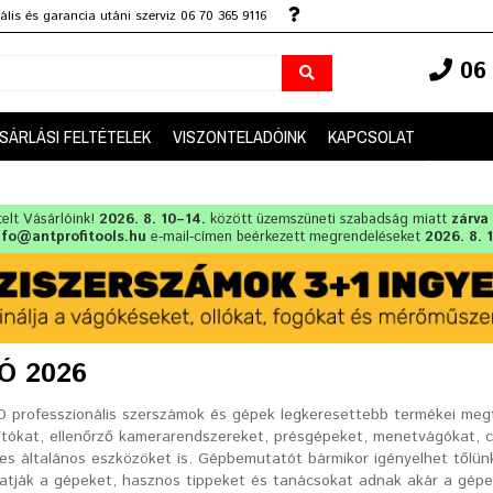
lis és garancia utáni szerviz 06 70 365 9116
06 
SÁRLÁSI FELTÉTELEK
VISZONTELADÓINK
KAPCSOLAT
telt Vásárlóink!
2026. 8. 10–14.
között üzemszüneti szabadság miatt
zárva
nfo@antprofitools.hu
e-mail-címen beérkezett megrendeléseket
2026. 8. 
Ó 2026
D professzionális szerszámok és gépek legkeresettebb termékei megt
títókat, ellenőrző kamerarendszereket, présgépeket, menetvágókat, 
es általános eszközöket is. Gépbemutatót bármikor igényelhet tőlün
tják a gépeket, hasznos tippeket és tanácsokat adnak akár a gépek