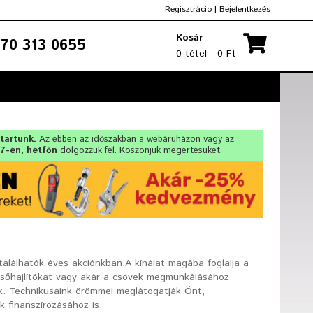
Regisztrácio
|
Bejelentkezés
Kosár
70 313 0655
0 tétel - 0 Ft
 tartunk.
Az ebben az időszakban a webáruházon vagy az
17-én, hétfőn
dolgozzuk fel. Köszönjük megértésüket.
alálhatók éves akciónkban.A kínálat magába foglalja a
csőhajlítókat vagy akár a csövek megmunkálásához
k. Technikusaink örömmel meglátogatják Önt,
 finanszírozásához is.