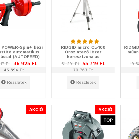
 POWER-Spin+ kézi
RIDGID micro CL-100
RIDGID
sztító automatikus
Önszintező lézer
műan
lással (AUTOFEED)
keresztvonalas
36 925 Ft
55 719 Ft
17 Ft
61 291 Ft
19 5
46 894 Ft
70 763 Ft
Részletek
Részletek
AKCIÓ
AKCIÓ
TOP