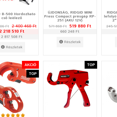
ÚJDONSÁG, RIDGID MINI
RIDGI
D B-500 Hordozhato
Press Compact présgép RP-
lefolyó
cső leélező
251 (AKU 12V)
2"
2 400 468 Ft
519 880 Ft
06 Ft
571 868 Ft
245 5
2 218 510 Ft
660 248 Ft
2 817 508 Ft
Részletek
Részletek
AKCIÓ
TOP
TOP