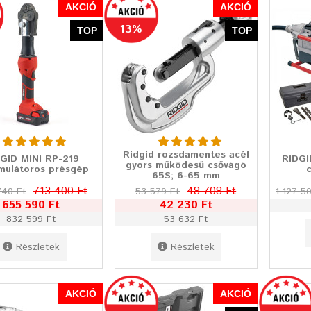
AKCIÓ
AKCIÓ
13%
TOP
TOP
Ridgid rozsdamentes acél
GID MINI RP-219
RIDGI
gyors működésű csővágó
mulátoros présgép
c
65S; 6-65 mm
713 400 Ft
48 708 Ft
740 Ft
53 579 Ft
1 127 5
655 590 Ft
42 230 Ft
832 599 Ft
53 632 Ft
Részletek
Részletek
AKCIÓ
AKCIÓ