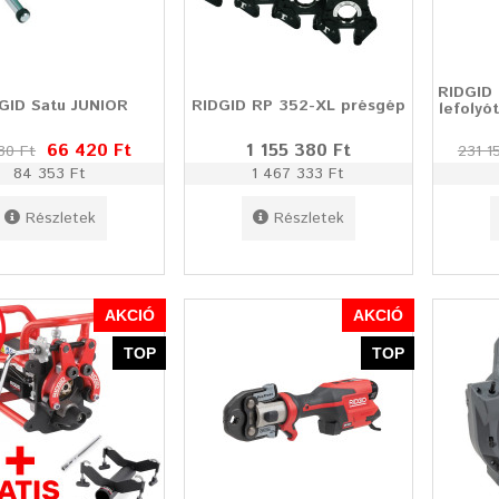
RIDGID 
GID Satu JUNIOR
RIDGID RP 352-XL présgép
lefolyó
66 420 Ft
1 155 380 Ft
80 Ft
231 1
84 353 Ft
1 467 333 Ft
Részletek
Részletek
AKCIÓ
AKCIÓ
TOP
TOP