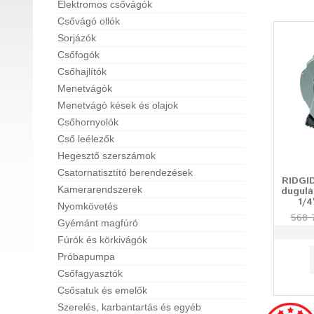
Elektromos csővágók
Csővágó ollók
Sorjázók
Csőfogók
Csőhajlítók
Menetvágók
Menetvágó kések és olajok
Csőhornyolók
Cső leélezők
Hegesztő szerszámok
Csatornatisztító berendezések
RIDGID
Kamerarendszerek
dugulá
1/4
Nyomkövetés
568 7
Gyémánt magfúró
Fúrók és körkivágók
Próbapumpa
Csőfagyasztók
Csősatuk és emelők
Szerelés, karbantartás és egyéb