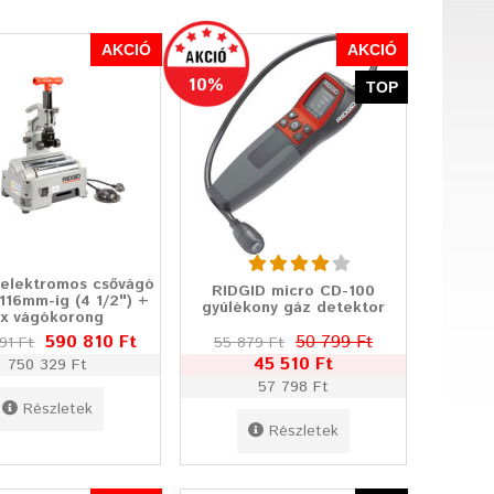
AKCIÓ
AKCIÓ
10%
TOP
 elektromos csővágó
RIDGID micro CD-100
 116mm-ig (4 1/2") +
gyúlékony gáz detektor
x vágókorong
590 810 Ft
50 799 Ft
91 Ft
55 879 Ft
45 510 Ft
750 329 Ft
57 798 Ft
Részletek
Részletek