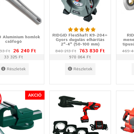
RIDGID FlexShaft K9-204+
RID
D Alumínium homlok
Gyors dugulás elhárítás
mene
csőfogó
2"-4" (50-100 mm)
típus
26 240 Ft
763 830 Ft
93 Ft
840 213 Ft
469 4
33 325 Ft
970 064 Ft
Részletek
Részletek
AKCIÓ