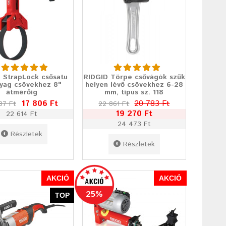
 StrapLock csősatu
RIDGID Törpe csővágók szűk
yag csövekhez 8"
helyen lévő csövekhez 6-28
átmérőig
mm, tipus sz. 118
17 806 Ft
20 783 Ft
87 Ft
22 861 Ft
19 270 Ft
22 614 Ft
24 473 Ft
Részletek
Részletek
AKCIÓ
AKCIÓ
25%
TOP