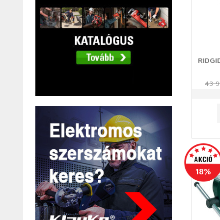
RIDGI
43 9
18%