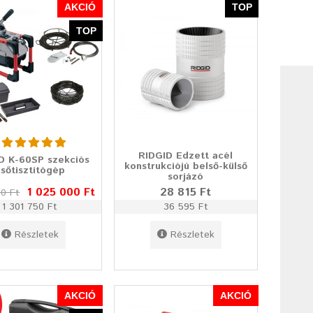
AKCIÓ
TOP
TOP
RIDGID Edzett acél
D K-60SP szekciós
konstrukciójú belső-külső
sőtisztítógép
sorjázó
1 025 000 Ft
28 815 Ft
00 Ft
1 301 750 Ft
36 595 Ft
Részletek
Részletek
AKCIÓ
AKCIÓ