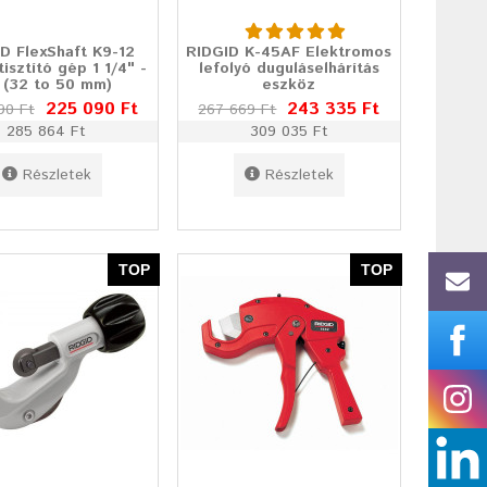
D FlexShaft K9-12
RIDGID K-45AF Elektromos
tisztító gép 1 1/4" -
lefolyó duguláselhárítás
 (32 to 50 mm)
eszköz
225 090 Ft
243 335 Ft
90 Ft
267 669 Ft
285 864 Ft
309 035 Ft
Részletek
Részletek
TOP
TOP