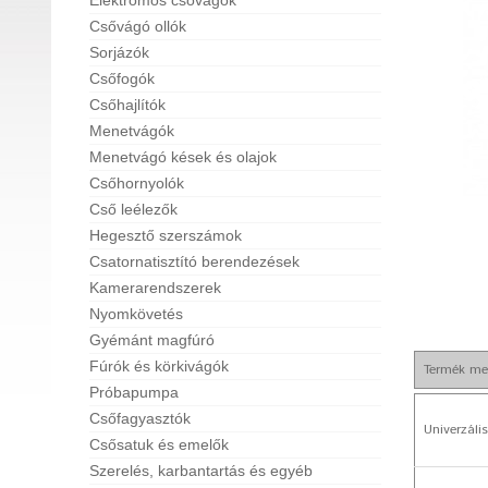
Elektromos csővágók
Csővágó ollók
Sorjázók
Csőfogók
Csőhajlítók
Menetvágók
Menetvágó kések és olajok
Csőhornyolók
Cső leélezők
Hegesztő szerszámok
Csatornatisztító berendezések
Kamerarendszerek
Nyomkövetés
Gyémánt magfúró
Fúrók és körkivágók
Termék me
Próbapumpa
Csőfagyasztók
Univerzáli
Csősatuk és emelők
Szerelés, karbantartás és egyéb