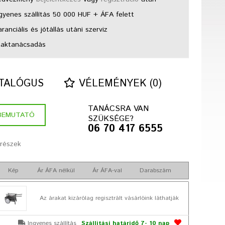
gyenes szállítás 50 000 HUF + ÁFA felett
anciális és jótállás utáni szerviz
aktanácsadás
TALÓGUS
VÉLEMÉNYEK (0)
TANÁCSRA VAN
BEMUTATÓ
SZÜKSÉGE?
06 70 417 6555
trészek
Kép
Ár ÁFA nélkül
Ár ÁFA-val
Darabszám
Az árakat kizárólag regisztrált vásárlóink láthatják
Ingyenes szállítás
Szállítási határidő 7- 10 nap