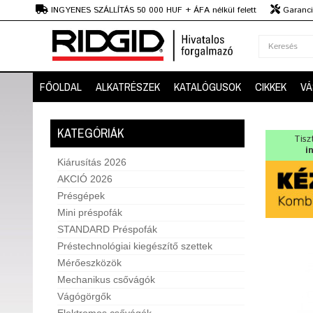
Ft
INGYENES SZÁLLÍTÁS 50 000 HUF + ÁFA nélkül felett
Garanciá
Szaktanácsadás
FŐOLDAL
ALKATRÉSZEK
KATALÓGUSOK
CIKKEK
VÁ
KATEGÓRIÁK
Tisz
i
Kiárusítás 2026
AKCIÓ 2026
Présgépek
Mini préspofák
STANDARD Préspofák
Préstechnológiai kiegészítő szettek
Mérőeszközök
Mechanikus csővágók
Vágógörgők