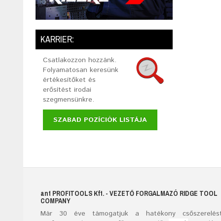
KARRIER:
Csatlakozzon hozzánk.
Folyamatosan keresünk
értékesítőket és
erősítést irodai
szegmensünkre.
SZABAD POZÍCIÓK LISTÁJA
ant
PROFITOOLS
Kft.
- VEZETŐ FORGALMAZÓ RIDGE TOOL
COMPANY
Már
30
éve támogatjuk a hatékony csőszerelést