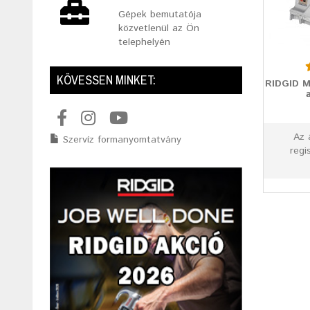
Gépek bemutatója
közvetlenül az Ön
telephelyén
KÖVESSEN MINKET:
RIDGID M
Az 
Szervíz formanyomtatvány
regi