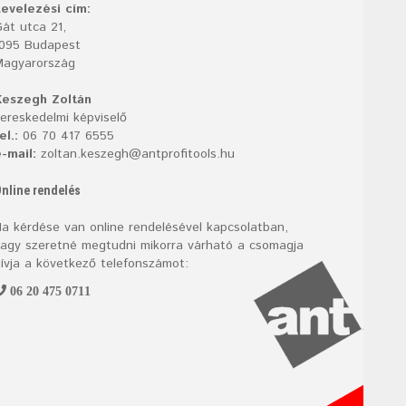
evelezési cím:
át utca 21,
1095 Budapest
Magyarország
Keszegh Zoltán
ereskedelmi képviselő
el.:
06 70 417 6555
-mail:
zoltan.keszegh@antprofitools.hu
nline rendelés
a kérdése van online rendelésével kapcsolatban,
agy szeretné megtudni mikorra várható a csomagja
ívja a következő telefonszámot:
06 20 475 0711