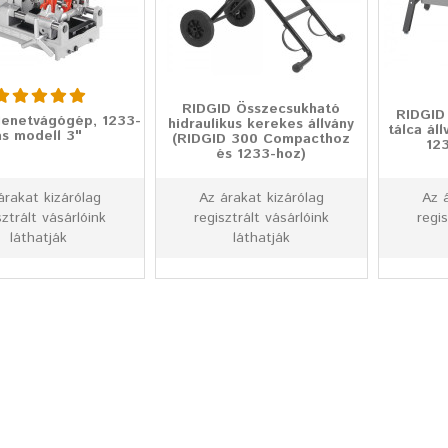
RIDGID Összecsukható
RIDGID 
enetvágógép, 1233-
hidraulikus kerekes állvány
tálca ál
as modell 3"
(RIDGID 300 Compacthoz
12
és 1233-hoz)
árakat kizárólag
Az árakat kizárólag
Az 
sztrált vásárlóink
regisztrált vásárlóink
regis
láthatják
láthatják