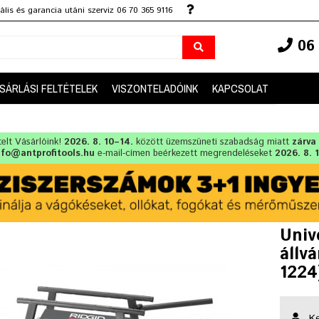
lis és garancia utáni szerviz 06 70 365 9116
06 
SÁRLÁSI FELTÉTELEK
VISZONTELADÓINK
KAPCSOLAT
telt Vásárlóink!
2026. 8. 10–14.
között üzemszüneti szabadság miatt
zárva
nfo@antprofitools.hu
e-mail-címen beérkezett megrendeléseket
2026. 8. 
Univ
állv
1224
Ke