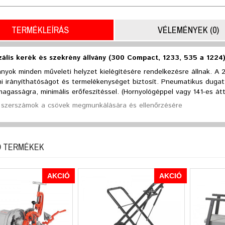
TERMÉKLEÍRÁS
VÉLEMÉNYEK (0)
zális kerék és szekrény állvány (300 Compact, 1233, 535 a 1224
ányok minden műveleti helyzet kielégítésére rendelkezésre állnak. A
ni irányíthatóságot és termelékenységet biztosít. Pneumatikus duga
gasságra, minimális erőfeszítéssel. (Hornyológéppel vagy 141-es át
 szerszámok a csövek megmunkálására és ellenőrzésére
 TERMÉKEK
AKCIÓ
AKCIÓ