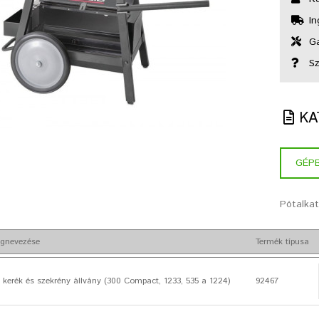
In
Gar
Sz
KA
GÉP
Pótalka
gnevezése
Termék típusa
s kerék és szekrény állvány (300 Compact, 1233, 535 a 1224)
92467