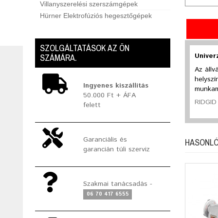
Villanyszerelési szerszámgépek
Hürner Elektrofúziós hegesztőgépek
SZOLGÁLTATÁSOK AZ ÖN
Univer
SZÁMÁRA.
Az állv
helyszí
Ingyenes kiszállítás
munkama
50.000 Ft + ÁFA
RIDGID
felett
Garanciális és
HASONLÓ
garancián túli szerviz
Szakmai tanácsadás -
06 70 417 6555