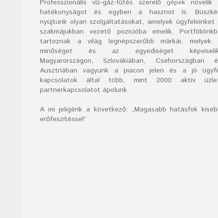
Professzionális víz-gáz-fűtés szerelő
gépek
növelik 
hatékonyságot és egyben a hasznot is. Büszké
nyújtunk olyan szolgáltatásokat, amelyek ügyfeleinket
szakmájukban vezető pozícióba emelik. Portfóliónk
tartoznak a világ legnépszerűbb márkái, melyek 
minőséget és az egyediséget képviselik
Magyarországon, Szlovákiában, Csehországban é
Ausztriában vagyunk a piacon jelen és a jó ügyfé
kapcsolatok által több, mint 2000 aktív üzlet
partnerkapcsolatot ápolunk.
A mi jeligénk a következő: „Magasabb hatásfok kise
erőfeszítéssel”