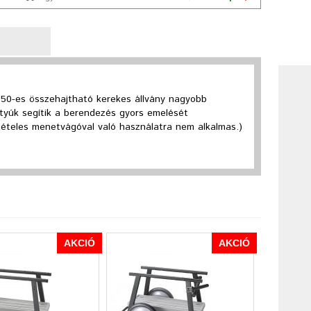
)
 250-es összehajtható kerekes állvány nagyobb
ttyúk segítik a berendezés gyors emelését
tételes menetvágóval való használatra nem alkalmas.)
AKCIÓ
AKCIÓ