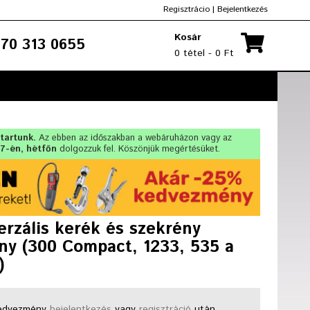
Regisztrácio
|
Bejelentkezés
Kosár
70 313 0655
0 tétel - 0 Ft
 tartunk.
Az ebben az időszakban a webáruházon vagy az
17-én, hétfőn
dolgozzuk fel. Köszönjük megértésüket.
erzális kerék és szekrény
ány (300 Compact, 1233, 535 a
)
dvezmény
bejelentkezés
vagy
regisztráció
után