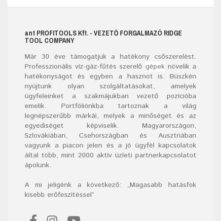
ant
PROFITOOLS
Kft.
- VEZETŐ FORGALMAZÓ RIDGE
TOOL COMPANY
Már
30
éve támogatjuk a hatékony csőszerelést.
Professzionális víz-gáz-fűtés szerelő
gépek
növelik a
hatékonyságot és egyben a hasznot is. Büszkén
nyújtunk olyan szolgáltatásokat, amelyek
ügyfeleinket a szakmájukban vezető pozícióba
emelik. Portfóliónkba tartoznak a világ
legnépszerűbb márkái, melyek a minőséget és az
egyediséget képviselik. Magyarországon,
Szlovákiában, Csehországban és Ausztriában
vagyunk a piacon jelen és a jó ügyfél kapcsolatok
által több, mint 2000 aktív üzleti partnerkapcsolatot
ápolunk.
A mi jeligénk a következő: „Magasabb hatásfok
kisebb erőfeszítéssel”