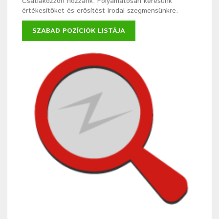
Csatlakozzon hozzánk. Folyamatosan keresünk
értékesítőket és erősítést irodai szegmensünkre.
SZABAD POZÍCIÓK LISTÁJA