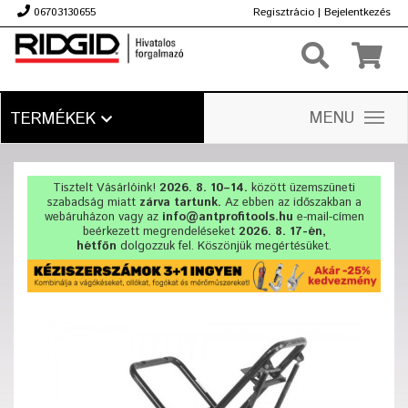
06703130655
Regisztrácio
|
Bejelentkezés
Ft
MENU
TERMÉKEK
Tisztelt Vásárlóink!
2026. 8. 10–14.
között üzemszüneti
szabadság miatt
zárva tartunk.
Az ebben az időszakban a
webáruházon vagy az
info@antprofitools.hu
e-mail-címen
beérkezett megrendeléseket
2026. 8. 17-én,
hétfőn
dolgozzuk fel. Köszönjük megértésüket.