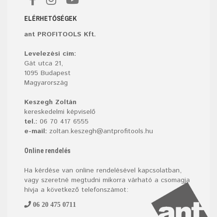
ELÉRHETŐSÉGEK
ant PROFITOOLS Kft.
Levelezési cím:
Gát utca 21,
1095 Budapest
Magyarország
Keszegh Zoltán
kereskedelmi képviselő
tel.:
06 70 417 6555
e-mail:
zoltan.keszegh@antprofitools.hu
Online rendelés
Ha kérdése van online rendelésével kapcsolatban,
vagy szeretné megtudni mikorra várható a csomagja
hívja a következő telefonszámot:
06 20 475 0711