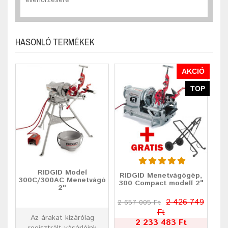
HASONLÓ TERMÉKEK
AKCIÓ
TOP
RIDGID Model
RIDGID Menetvágógép,
300C/300AC Menetvágó
300 Compact modell 2"
2"
2 426 749
2 657 005 Ft
Ft
Az árakat kizárólag
2 233 483 Ft
regisztrált vásárlóink