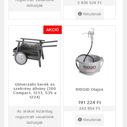
2 836 524 Ft
láthatják
Részletek
AKCIÓ
Univerzális kerék és
szekrény állvány (300
RIDGID Olajzó
Compact, 1233, 535 a
1224)
191 224 Ft
242 854 Ft
Az árakat kizárólag
regisztrált vásárlóink
Részletek
láthatják