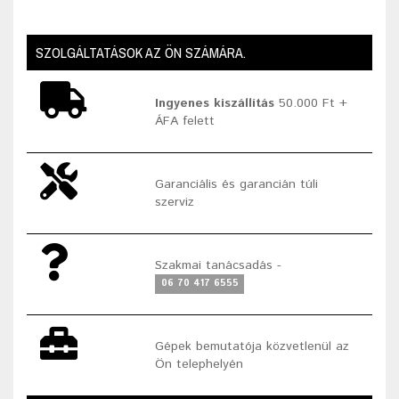
SZOLGÁLTATÁSOK AZ ÖN SZÁMÁRA.
Ingyenes kiszállítás
50.000 Ft +
ÁFA felett
Garanciális és garancián túli
szerviz
Szakmai tanácsadás -
06 70 417 6555
Gépek bemutatója közvetlenül az
Ön telephelyén