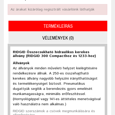
Az árakat kizárólag regisztrált vásárlóink láthatják
TERMÉKLEÍRÁS
VÉLEMÉNYEK (0)
RIDGID Összecsukható hidraulikus kerekes
állvány (RIDGID 300 Compacthoz és 1233-hoz)
Állványok
Az állványok minden műveleti helyzet kielégítésére
rendelkezésre állnak. A 250-es összehajtható
kerekes állvány nagyobb helyszíni irányíthatóságot
és termelékenységet biztosít. Pneumatikus
dugattyúk segítik a berendezés gyors emelését
munkamagasságra, minimális erőfeszítéssel.
(Hornyológéppel vagy 141-es áttételes menetvágóval
való használatra nem alkalmas.)
RIDGID szerszámok a csövek megmunkálására és
ellenőrzésére