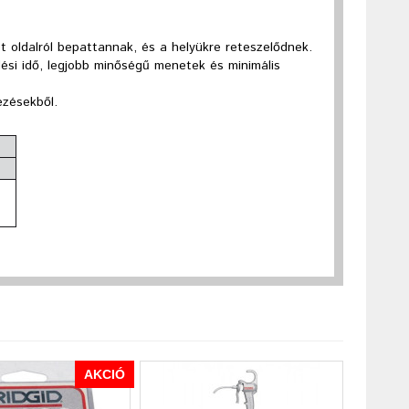
 oldalról bepattannak, és a helyükre reteszelődnek.
si idő, legjobb minőségű menetek és minimális
ezésekből.
AKCIÓ