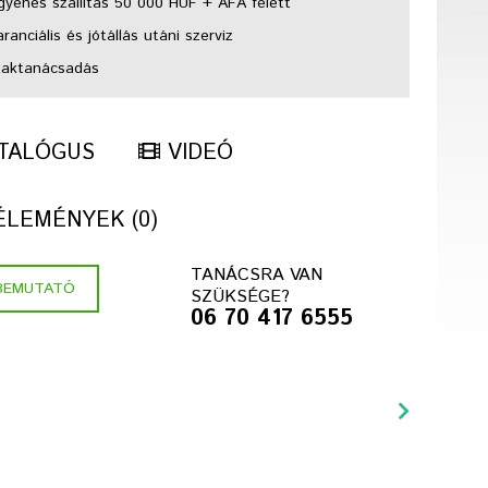
gyenes szállítás 50 000 HUF + ÁFA felett
anciális és jótállás utáni szerviz
aktanácsadás
TALÓGUS
VIDEÓ
LEMÉNYEK (0)
TANÁCSRA VAN
BEMUTATÓ
SZÜKSÉGE?
06 70 417 6555