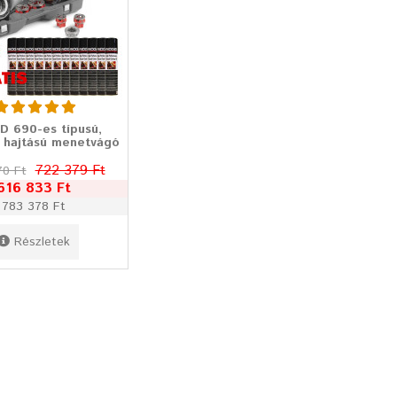
D 690-es típusú,
 hajtású menetvágó
722 379 Ft
70 Ft
616 833 Ft
783 378 Ft
Részletek