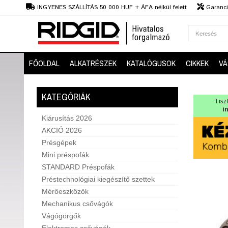
Ft
INGYENES SZÁLLÍTÁS 50 000 HUF + ÁFA nélkül felett
Garanciá
Szaktanácsadás
FŐOLDAL
ALKATRÉSZEK
KATALÓGUSOK
CIKKEK
VÁ
KATEGÓRIÁK
Tisz
i
Kiárusítás 2026
AKCIÓ 2026
Présgépek
Mini préspofák
STANDARD Préspofák
Préstechnológiai kiegészítő szettek
Mérőeszközök
Mechanikus csővágók
Vágógörgők