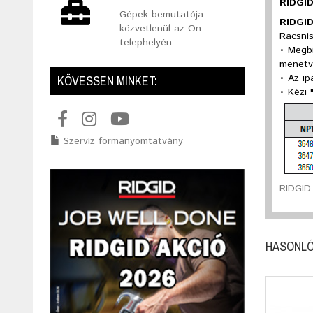
RIDGID
Gépek bemutatója
RIDGID
közvetlenül az Ön
Racsnis
telephelyén
• Megbí
menetv
• Az ip
KÖVESSEN MINKET:
• Kézi
Szervíz formanyomtatvány
RIDGID
HASONLÓ