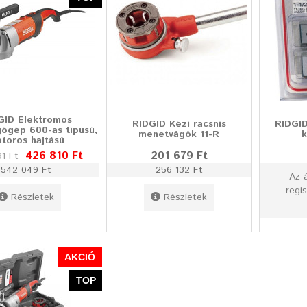
GID Elektromos
RIDGID Kézi racsnis
RIDGI
ógép 600-as típusú,
menetvágók 11-R
k
toros hajtású
426 810 Ft
201 679 Ft
1 Ft
542 049 Ft
256 132 Ft
Az 
regis
Részletek
Részletek
AKCIÓ
TOP