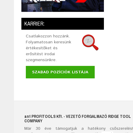
KARRIER:
Csatlakozzon hozzánk.
Folyamatosan keresünk
értékesítőket és
erősítést irodai
szegmensünkre.
SZABAD POZÍCIÓK LISTÁJA
ant
PROFITOOLS
Kft.
- VEZETŐ FORGALMAZÓ RIDGE TOOL
COMPANY
Már
30
éve támogatjuk a hatékony csőszerelést