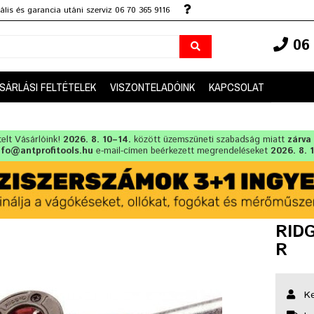
lis és garancia utáni szerviz 06 70 365 9116
06 
SÁRLÁSI FELTÉTELEK
VISZONTELADÓINK
KAPCSOLAT
telt Vásárlóink!
2026. 8. 10–14.
között üzemszüneti szabadság miatt
zárva
nfo@antprofitools.hu
e-mail-címen beérkezett megrendeléseket
2026. 8. 
RIDG
R
Ke