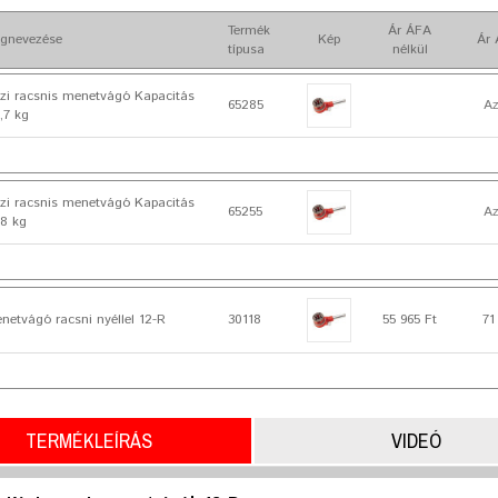
Termék
Ár ÁFA
gnevezése
Kép
Ár 
típusa
nélkül
zi racsnis menetvágó Kapacitás
65285
Az
,7 kg
zi racsnis menetvágó Kapacitás
65255
Az
,8 kg
etvágó racsni nyéllel 12-R
30118
55 965 Ft
71
TERMÉKLEÍRÁS
VIDEÓ