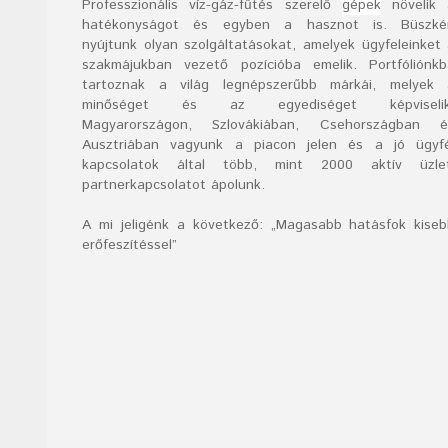
Professzionális víz-gáz-fűtés szerelő
gépek
növelik 
hatékonyságot és egyben a hasznot is. Büszké
nyújtunk olyan szolgáltatásokat, amelyek ügyfeleinket
szakmájukban vezető pozícióba emelik. Portfóliónk
tartoznak a világ legnépszerűbb márkái, melyek 
minőséget és az egyediséget képviselik
Magyarországon, Szlovákiában, Csehországban é
Ausztriában vagyunk a piacon jelen és a jó ügyfé
kapcsolatok által több, mint 2000 aktív üzlet
partnerkapcsolatot ápolunk.
A mi jeligénk a következő: „Magasabb hatásfok kise
erőfeszítéssel”