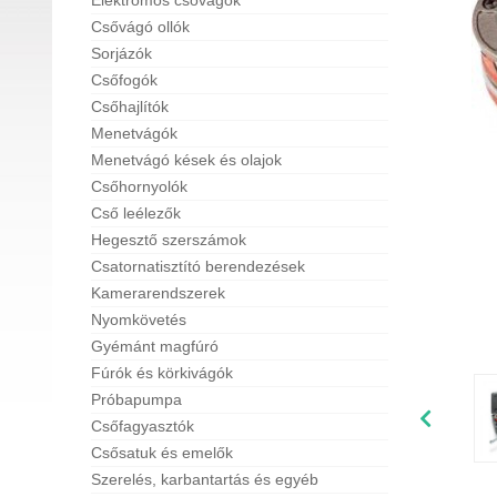
Elektromos csővágók
Csővágó ollók
Sorjázók
Csőfogók
Csőhajlítók
Menetvágók
Menetvágó kések és olajok
Csőhornyolók
Cső leélezők
Hegesztő szerszámok
Csatornatisztító berendezések
Kamerarendszerek
Nyomkövetés
Gyémánt magfúró
Fúrók és körkivágók
Próbapumpa
Csőfagyasztók
Csősatuk és emelők
Szerelés, karbantartás és egyéb