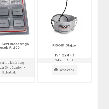
D Kézi menetvágó
RIDGID Olajzó
ések R-200
191 224 Ft
242 854 Ft
árakat kizárólag
ztrált vásárlóink
Részletek
láthatják