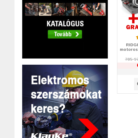
RIDGI
motoros
785 9