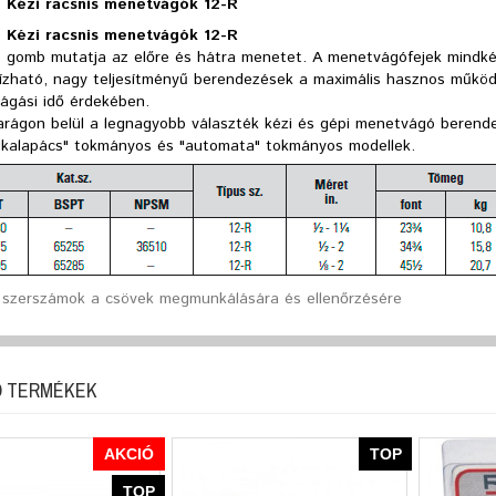
 Kézi racsnis menetvágók 12-R
 Kézi racsnis menetvágók 12-R
 gomb mutatja az előre és hátra menetet. A menetvágófejek mindkét
zható, nagy teljesítményű berendezések a maximális hasznos működé
ágási idő érdekében.
arágon belül a legnagyobb választék kézi és gépi menetvágó berend
 "kalapács" tokmányos és "automata" tokmányos modellek.
 szerszámok a csövek megmunkálására és ellenőrzésére
 TERMÉKEK
AKCIÓ
TOP
TOP