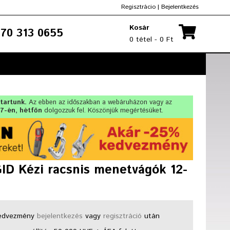
Regisztrácio
|
Bejelentkezés
Kosár
70 313 0655
0 tétel - 0 Ft
 tartunk.
Az ebben az időszakban a webáruházon vagy az
17-én, hétfőn
dolgozzuk fel. Köszönjük megértésüket.
ID Kézi racsnis menetvágók 12-
dvezmény
bejelentkezés
vagy
regisztráció
után