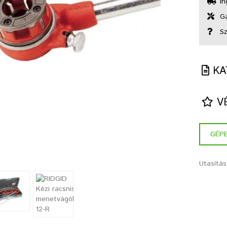
In
Gar
Sz
KA
VÉ
GÉP
Utasítás