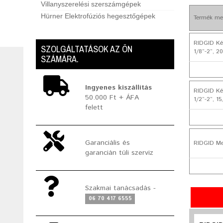
Villanyszerelési szerszámgépek
Hürner Elektrofúziós hegesztőgépek
Termék me
RIDGID Ké
SZOLGÁLTATÁSOK AZ ÖN
1/8”-2”, 20
SZÁMÁRA.
Ingyenes kiszállítás
RIDGID Ké
50.000 Ft + ÁFA
1/2”-2”, 15
felett
Garanciális és
RIDGID Men
garancián túli szerviz
Szakmai tanácsadás -
06 70 417 6555