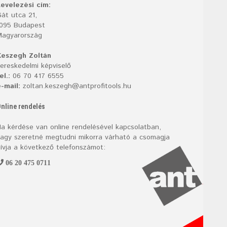
evelezési cím:
át utca 21,
1095 Budapest
Magyarország
Keszegh Zoltán
ereskedelmi képviselő
el.:
06 70 417 6555
-mail:
zoltan.keszegh@antprofitools.hu
nline rendelés
a kérdése van online rendelésével kapcsolatban,
agy szeretné megtudni mikorra várható a csomagja
ívja a következő telefonszámot:
06 20 475 0711