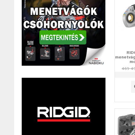
RID
menetvág
mo
469 49