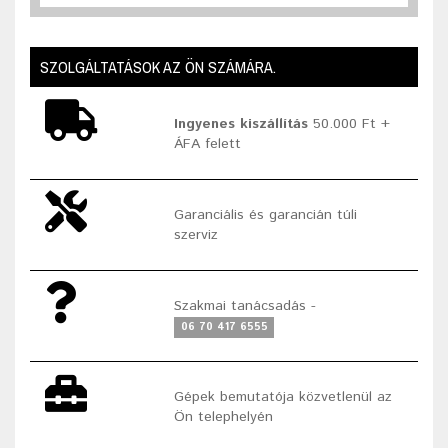
SZOLGÁLTATÁSOK AZ ÖN SZÁMÁRA.
Ingyenes kiszállítás
50.000 Ft +
ÁFA felett
Garanciális és garancián túli
szerviz
Szakmai tanácsadás -
06 70 417 6555
Gépek bemutatója közvetlenül az
Ön telephelyén