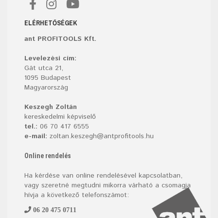
ELÉRHETŐSÉGEK
ant PROFITOOLS Kft.
Levelezési cím:
Gát utca 21,
1095 Budapest
Magyarország
Keszegh Zoltán
kereskedelmi képviselő
tel.:
06 70 417 6555
e-mail:
zoltan.keszegh@antprofitools.hu
Online rendelés
Ha kérdése van online rendelésével kapcsolatban,
vagy szeretné megtudni mikorra várható a csomagja
hívja a következő telefonszámot:
06 20 475 0711