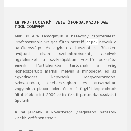
ant
PROFITOOLS
Kft.
- VEZETŐ FORGALMAZÓ RIDGE
TOOL COMPANY
Már
30
éve támogatjuk a hatékony csőszerelést.
Professzionális víz-gáz-fűtés szerelő
gépek
növelik a
hatékonyságot és egyben a hasznot is. Büszkén
nyújtunk olyan szolgáltatásokat, amelyek
ügyfeleinket a szakmájukban vezető pozícióba
emelik. Portfóliónkba tartoznak a világ
legnépszerűbb márkái, melyek a minőséget és az
egyediséget képviselik. Magyarországon,
Szlovákiában, Csehországban és Ausztriában
vagyunk a piacon jelen és a jó ügyfél kapcsolatok
által több, mint 2000 aktív üzleti partnerkapcsolatot
ápolunk.
A mi jeligénk a következő: „Magasabb hatásfok
kisebb erőfeszítéssel”