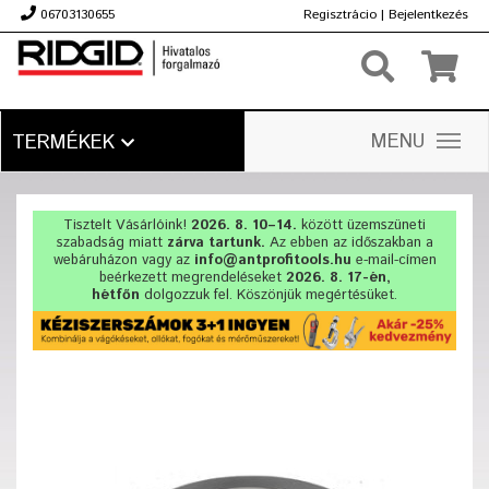
06703130655
Regisztrácio
|
Bejelentkezés
Ft
MENU
TERMÉKEK
Tisztelt Vásárlóink!
2026. 8. 10–14.
között üzemszüneti
szabadság miatt
zárva tartunk.
Az ebben az időszakban a
webáruházon vagy az
info@antprofitools.hu
e-mail-címen
beérkezett megrendeléseket
2026. 8. 17-én,
hétfőn
dolgozzuk fel. Köszönjük megértésüket.