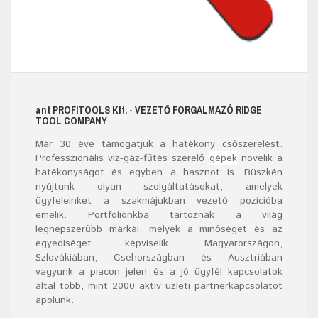
ant
PROFITOOLS
Kft.
- VEZETŐ FORGALMAZÓ RIDGE
TOOL COMPANY
Már
30
éve támogatjuk a hatékony csőszerelést.
Professzionális víz-gáz-fűtés szerelő
gépek
növelik a
hatékonyságot és egyben a hasznot is. Büszkén
nyújtunk olyan szolgáltatásokat, amelyek
ügyfeleinket a szakmájukban vezető pozícióba
emelik. Portfóliónkba tartoznak a világ
legnépszerűbb márkái, melyek a minőséget és az
egyediséget képviselik. Magyarországon,
Szlovákiában, Csehországban és Ausztriában
vagyunk a piacon jelen és a jó ügyfél kapcsolatok
által több, mint 2000 aktív üzleti partnerkapcsolatot
ápolunk.