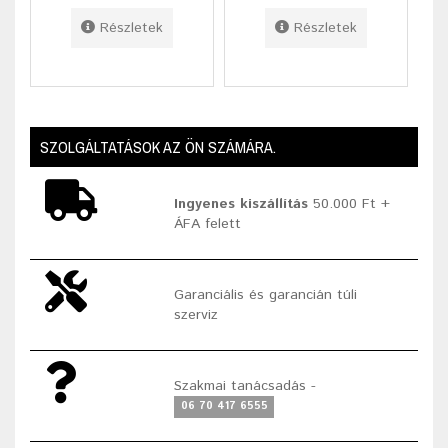
Részletek
Részletek
SZOLGÁLTATÁSOK AZ ÖN SZÁMÁRA.
Ingyenes kiszállítás
50.000 Ft +
ÁFA felett
Garanciális és garancián túli
szerviz
Szakmai tanácsadás -
06 70 417 6555