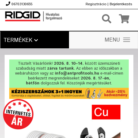
06703130655
Regisztrácio
|
Bejelentkezés
Ft
MENU
TERMÉKEK
Tisztelt Vásárlóink!
2026. 8. 10–14.
között üzemszüneti
szabadság miatt
zárva tartunk.
Az ebben az időszakban a
webáruházon vagy az
info@antprofitools.hu
e-mail-címen
beérkezett megrendeléseket
2026. 8. 17-én,
hétfőn
dolgozzuk fel. Köszönjük megértésüket.