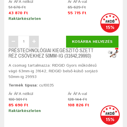
Ár ÁFA nélkül
Ár ÁFA-val
51 676 Ft
65 629 Ft
43 870 Ft
55 715 Ft
Raktárkészleten
15%
KOSÁRBA HELYEZÉS
PRÉSTECHNOLÓGIAI KIEGÉSZÍTŐ SZETT
RÉZ CSÖVEKHEZ 50MM-IG (31642,29993)
A csomag tartalmazza: RIDGID Gyors működésű
vágó 63mm-ig 31642, RIDGID belső-külső sorjázó
50mm-ig 29993
Termék típusa:
cu10035
Ár ÁFA nélkül
Ár ÁFA-val
100 901 Ft
128 144 Ft
85 690 Ft
108 826 Ft
Raktárkészleten
15%