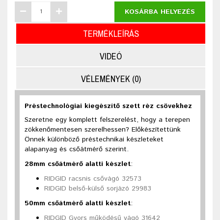
KOSÁRBA HELYEZÉS
TERMÉKLEÍRÁS
VIDEÓ
VÉLEMÉNYEK (0)
Préstechnológiai kiegészítő szett réz csövekhez
Szeretne egy komplett felszerelést, hogy a terepen
zökkenőmentesen szerelhessen? Előkészítettünk
Önnek különböző préstechnikai készleteket
alapanyag és csőátmérő szerint.
28mm csőátmérő alatti készlet
:
RIDGID racsnis csővágó 32573
RIDGID belső-külső sorjázó 29983
50mm csőátmérő alatti készlet
:
RIDGID Gyors működésű vágó 31642