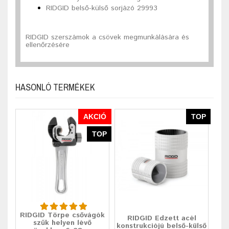
RIDGID belső-külső sorjázó 29993
RIDGID szerszámok a csövek megmunkálására és
ellenőrzésére
HASONLÓ TERMÉKEK
AKCIÓ
TOP
TOP
RIDGID Törpe csővágók
RIDGID Edzett acél
szűk helyen lévő
konstrukciójú belső-külső