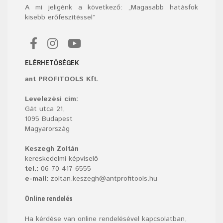
A mi jeligénk a következő: „Magasabb hatásfok
kisebb erőfeszítéssel”
ELÉRHETŐSÉGEK
ant PROFITOOLS Kft.
Levelezési cím:
Gát utca 21,
1095 Budapest
Magyarország
Keszegh Zoltán
kereskedelmi képviselő
tel.:
06 70 417 6555
e-mail:
zoltan.keszegh@antprofitools.hu
Online rendelés
Ha kérdése van online rendelésével kapcsolatban,