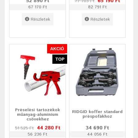
52 890 Ft
65 190 Ft
77 703 Ft
67 170 Ft
82 791 Ft
Részletek
Részletek
AKCIÓ
TOP
Préselési tartozékok
RIDGID koffer standard
műanyag-alumínium
préspofákhoz
csövekhez
44 280 Ft
34 690 Ft
51 525 Ft
56 236 Ft
44 056 Ft