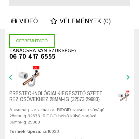
VIDEÓ
VÉLEMÉNYEK (0)
GÉPBEMUTATÓ
TANÁCSRA VAN SZÜKSÉGE?
06 70 417 6555
PRÉSTECHNOLÓGIAI KIEGÉSZÍTŐ SZETT
RÉZ CSÖVEKHEZ 28MM-IG (32573,29983)
A csomag tartalmazza: RIDGID racsnis csővágó
28mm-ig 32573, RIDGID belső-külső sorjázó
36mm-ig 29983
Termék típusa:
cu10028