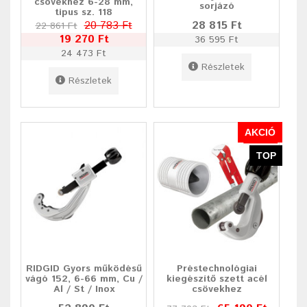
csövekhez 6-28 mm,
sorjázó
tipus sz. 118
20 783 Ft
28 815 Ft
22 861 Ft
19 270 Ft
36 595 Ft
24 473 Ft
Részletek
Részletek
AKCIÓ
TOP
RIDGID Gyors működésű
Préstechnológiai
vágó 152, 6-66 mm, Cu /
kiegészítő szett acél
Al / St / Inox
csövekhez