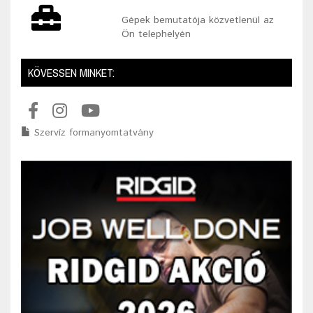
Gépek bemutatója közvetlenül az
Ön telephelyén
KÖVESSEN MINKET:
Szervíz formanyomtatvány